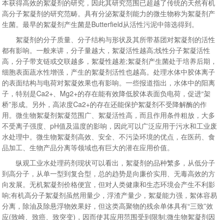
本获得高效的絮凝剂的研究，因此其研究范围已超越了传统的天然有机
高分子絮凝剂的研究范畴。具有分泌絮凝剂能力的微生物称为絮凝剂产
生菌。最早的絮凝剂产生菌是Butterfield从活性污泥中筛选得到。
絮凝剂的分子质量、分子结构与形状及其所带基团对絮凝剂的活性
都有影响。一般来讲，分子量越大，絮凝活性越高;线性分子絮凝活性
高，分子带支链或交联越多，絮凝性越差;絮凝剂产生菌处于培养后期，
细胞表面蔬水性增强，产生的絮凝剂活性也越高。处理水体中胶体离子
的表面结构与电荷对絮凝效果也有影响。一些报道指出，水体中的阳离
子，特别是Ca2+、Mg2+的存在能有效降低胶体表面负电荷，促进“架
桥”形成。另外，高浓度Ca2+的存在还能保护絮凝剂不受降解酶的作
用。微生物絮凝剂絮凝范围广、絮凝活性高，而且作用条件粗放，大多
不受离子强度、pH值及温度的影响，因此可以广泛应用于污水和工业废
水处理中。微生物絮凝剂高效、安全、不污染环境的优点，在医药、食
品加工、生物产品分离等领域也有巨大的潜在应用价值。
纵观工业水处理药剂现状可以看出，絮凝剂的品种繁多，从低分子
到高分子，从单一型到复合型，总的趋势是向廉价实用、无毒高效的方
向发展。无机絮凝剂价格便宜，但对人类健康和生态环境会产生不利影
响;有机高分子絮凝剂虽然用量少，浮渣产量少，絮凝能力强，絮体容易
分离，除油及除悬浮物效果好，但这类高聚物的残余单体具有“三致”效
应(致崎、致癌、致突变)，因而使其应用范围受到限制;微生物絮凝剂因