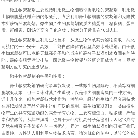
剂的制品尚未见报导。
微生物絮凝剂主要包括利用微生物细胞壁提取物的絮凝剂，利用微
生物细胞壁代谢产物的絮凝剂、直接利用微生物细胞的絮凝剂和克隆技
术所获得的絮凝剂。微生物产生的絮凝剂物质为糖蛋白、粘多糖、蛋白
质、纤维素、DNA等高分子化合物，相对分子质量在105以上。
微生物絮凝剂是利用生物技术，从微生物体或其分泌物提取、纯化
而获得的一种安全、高效，且能自然降解的新型高效水处理剂。由于微
生物絮凝剂可以克服无机高分子和合成有机高分子絮凝剂本身固有的缺
陷，最终实现无污染排放，因此微生物絮凝剂的研究正成为当今世界絮
凝剂方面研究的重要课题。
微生物絮凝剂的种类和性质：
微生物絮凝剂的研究者早就发现，一些微生物如酵母、细菌等有细
胞絮凝现象，但一直未对其产生重视，仅是作为细胞富集的一种方法。
近十几年来，细胞絮凝技术才作为一种简单、经济的生物产品分离技术
在连续发酵及产品分离中得到广泛的应用。微生物絮凝剂是一类由微生
物产生的具有絮凝功能的高分子有机物。主要有糖蛋白、粘多糖、纤维
素和核酸等。从其来源看，也属于天然有机高分子絮凝剂，因此它具有
天然有机高分子絮凝剂的一切优点。同时，微生物絮凝剂的研究工作已
由提纯、改性进入到利用生物技术培育、筛选优良的菌种，以较低的成