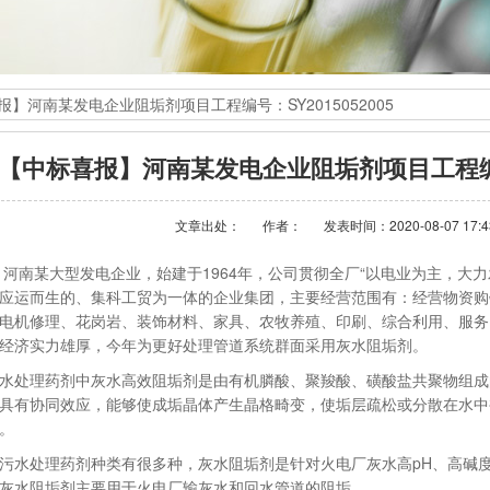
报】河南某发电企业阻垢剂项目工程编号：SY2015052005
【中标喜报】河南某发电企业阻垢剂项目工程编号：S
文章出处：
作者：
发表时间：2020-08-07 17:4
某大型发电企业，始建于1964年，公司贯彻全厂“以电业为主，大力
应运而生的、集科工贸为一体的企业集团，主要经营范围有：经营物资购
电机修理、花岗岩、装饰材料、家具、农牧养殖、印刷、综合利用、服务
经济实力雄厚，今年为更好处理管道系统群面采用灰水阻垢剂。
处理药剂中灰水高效阻垢剂是由有机膦酸、聚羧酸、磺酸盐共聚物组成
具有协同效应，能够使成垢晶体产生晶格畸变，使垢层疏松或分散在水中
。
处理药剂种类有很多种，灰水阻垢剂是针对火电厂灰水高pH、高碱度
灰水阻垢剂主要用于火电厂输灰水和回水管道的阻垢。