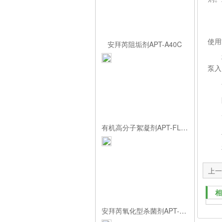
使用
安拜芮阻垢剂APT-A40C
将每
泵入
包
阻垢
安
有机高分子絮凝剂APT-FL60
灰
相
上一
SY2
相
安拜芮氧化型杀菌剂APT-1212