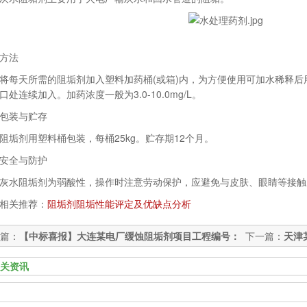
方法
天所需的阻垢剂加入塑料加药桶(或箱)内，为方便使用可加水稀释后
口处连续加入。加药浓度一般为3.0-10.0mg/L。
装与贮存
剂用塑料桶包装，每桶25kg。贮存期12个月。
全与防护
水阻垢剂为弱酸性，操作时注意劳动保护，应避免与皮肤、眼睛等接触
关推荐：
阻垢剂阻垢性能评定及优缺点分析
篇：
【中标喜报】大连某电厂缓蚀阻垢剂项目工程编号：
下一篇：
天津
015032105
目工程
关资讯